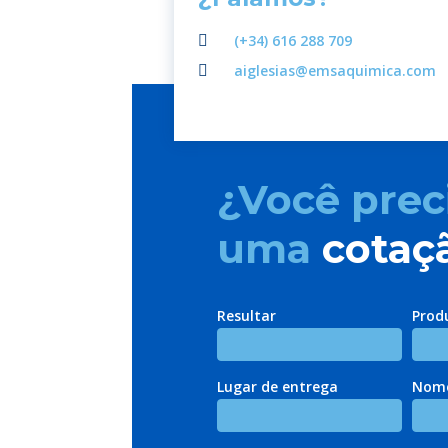
(+34) 616 288 709
aiglesias@emsaquimica.com
¿Você prec
uma
cotaç
Resultar
Prod
Lugar de entrega
Nome