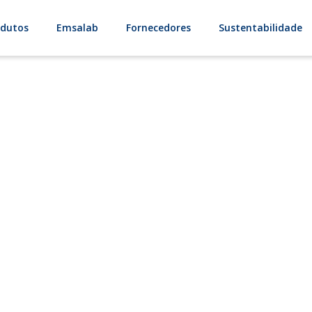
odutos
Emsalab
Fornecedores
Sustentabilidade
atamento de águ
Gama de materiais para tratamento de água