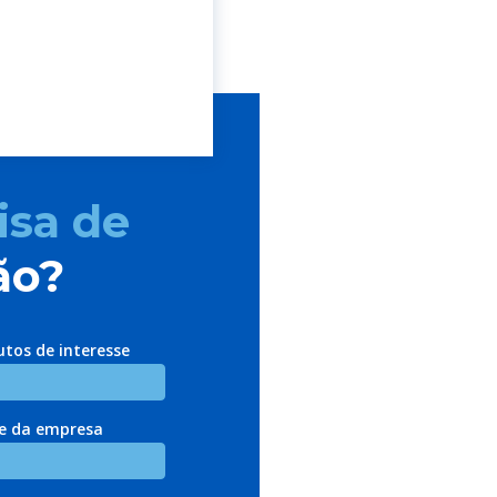
isa de
ão?
utos de interesse
 da empresa