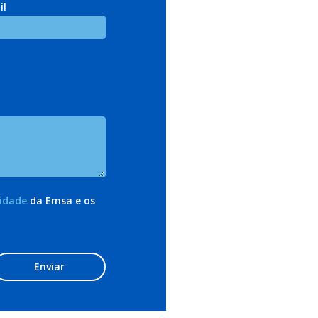
il
cidade
da Emsa e os
Enviar