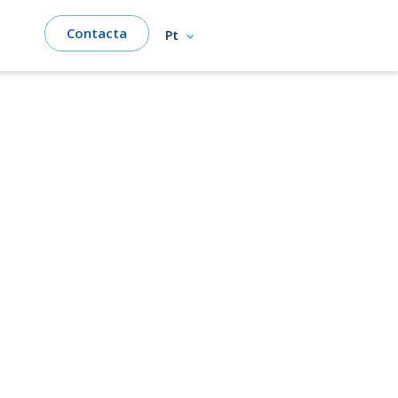
Contacta
Pt
as​