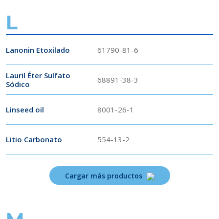
L
Lanonin Etoxilado
61790-81-6
Lauril Éter Sulfato
68891-38-3
Sódico
Linseed oil
8001-26-1
Litio Carbonato
554-13-2
Cargar más productos