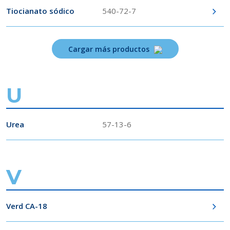
Tiocianato sódico
540-72-7
Cargar más productos
U
Urea
57-13-6
V
Verd CA-18