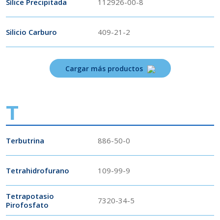
Sílice Precipitada
112926-00-8
Silicio Carburo
409-21-2
Cargar más productos
T
Terbutrina
886-50-0
Tetrahidrofurano
109-99-9
Tetrapotasio
7320-34-5
Pirofosfato