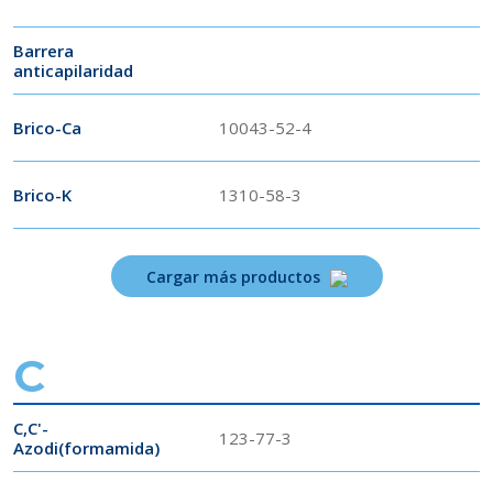
Barrera
anticapilaridad
Brico-Ca
10043-52-4
Brico-K
1310-58-3
Cargar más productos
C
C,C'-
123-77-3
Azodi(formamida)