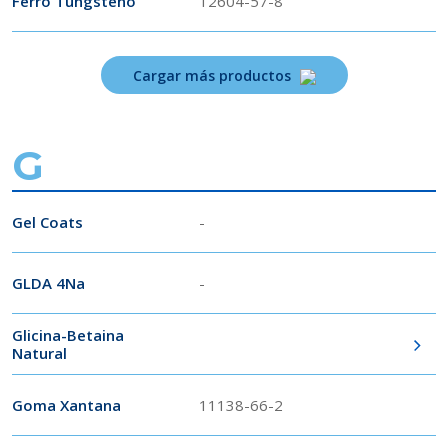
Ferro Tungsteno
12604-57-8
Cargar más productos
G
Gel Coats
-
GLDA 4Na
-
Glicina-Betaina
Natural
Goma Xantana
11138-66-2