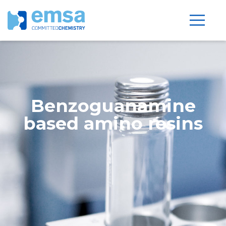
Benzoguanamine
based amino resins