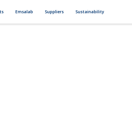
ts
Emsalab
Suppliers
Sustainability
Brilux OB