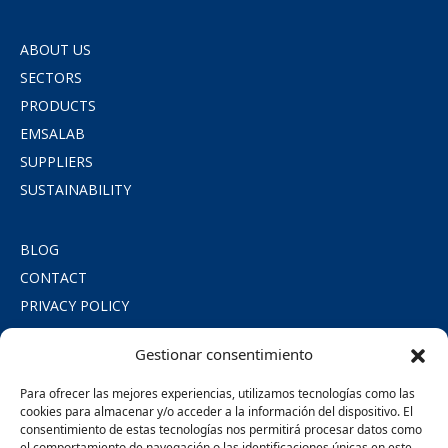
ABOUT US
SECTORS
PRODUCTS
EMSALAB
SUPPLIERS
SUSTAINABILITY
BLOG
CONTACT
PRIVACY POLICY
COOKIE POLICY
Gestionar consentimiento
LEGAL NOTICE
SOCIAL COMMITMENT
Para ofrecer las mejores experiencias, utilizamos tecnologías como las
cookies para almacenar y/o acceder a la información del dispositivo. El
consentimiento de estas tecnologías nos permitirá procesar datos como
SÍGUENOS
el comportamiento de navegación o las identificaciones únicas en este