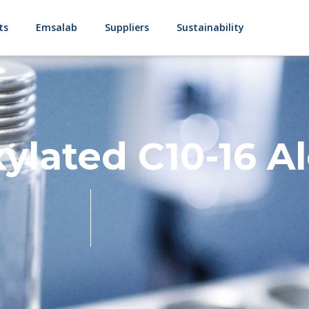
ts
Emsalab
Suppliers
Sustainability
ylated C10-16 A