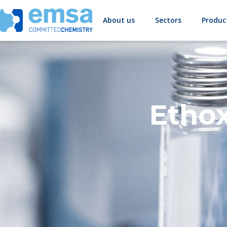
About us
Sectors
Produc
Ethox