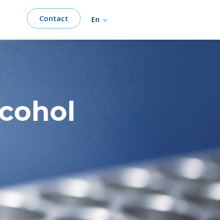
Contact
En
lcohol