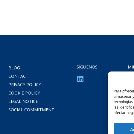
SÍGUENOS
MI
BLOG
CONTACT
PRIVACY POLICY
Para ofrecer
COOKIE POLICY
almacenar y/
LEGAL NOTICE
tecnologías
las identifi
SOCIAL COMMITMENT
afectar nega
A