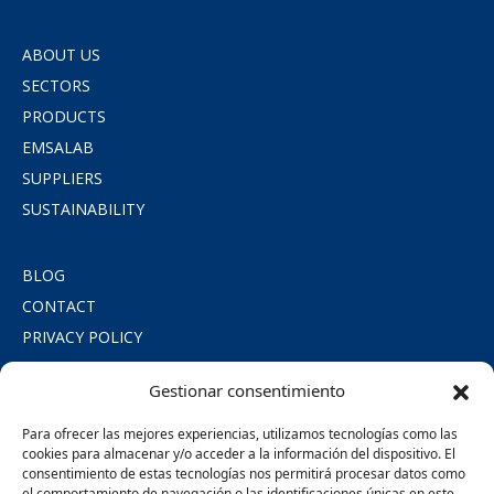
ABOUT US
SECTORS
PRODUCTS
EMSALAB
SUPPLIERS
SUSTAINABILITY
BLOG
CONTACT
PRIVACY POLICY
COOKIE POLICY
Gestionar consentimiento
LEGAL NOTICE
SOCIAL COMMITMENT
Para ofrecer las mejores experiencias, utilizamos tecnologías como las
cookies para almacenar y/o acceder a la información del dispositivo. El
consentimiento de estas tecnologías nos permitirá procesar datos como
SÍGUENOS
el comportamiento de navegación o las identificaciones únicas en este