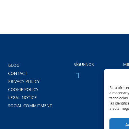
SÍGUENOS
MI
BLOG
CONTACT
PRIVACY POLICY
Para ofrecer
COOKIE POLICY
almacenar y/
LEGAL NOTICE
tecnologías
las identifi
SOCIAL COMMITMENT
afectar nega
A