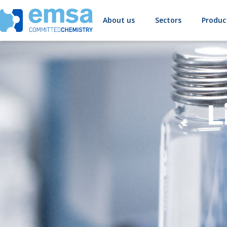
About us
Sectors
Produc
L