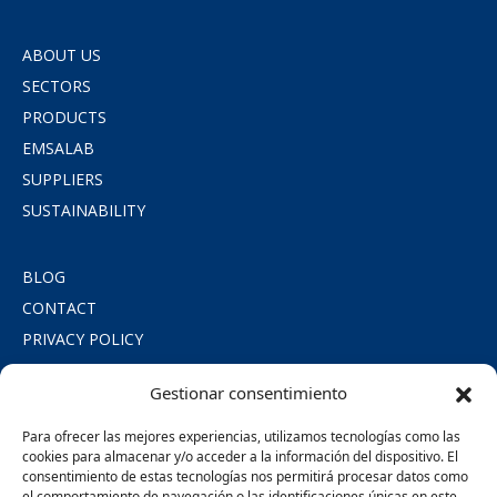
ABOUT US
SECTORS
PRODUCTS
EMSALAB
SUPPLIERS
SUSTAINABILITY
BLOG
CONTACT
PRIVACY POLICY
COOKIE POLICY
Gestionar consentimiento
LEGAL NOTICE
SOCIAL COMMITMENT
Para ofrecer las mejores experiencias, utilizamos tecnologías como las
cookies para almacenar y/o acceder a la información del dispositivo. El
consentimiento de estas tecnologías nos permitirá procesar datos como
SÍGUENOS
el comportamiento de navegación o las identificaciones únicas en este