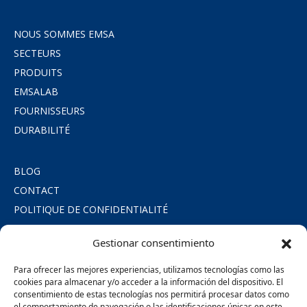
NOUS SOMMES EMSA
SECTEURS
PRODUITS
EMSALAB
FOURNISSEURS
DURABILITÉ
BLOG
CONTACT
POLITIQUE DE CONFIDENTIALITÉ
POLITIQUE DE COOKIES
Gestionar consentimiento
MENTIONS LÉGALES
ENGAGEMENT SOCIAL
Para ofrecer las mejores experiencias, utilizamos tecnologías como las
cookies para almacenar y/o acceder a la información del dispositivo. El
consentimiento de estas tecnologías nos permitirá procesar datos como
SÍGUENOS
el comportamiento de navegación o las identificaciones únicas en este