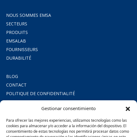
NOUS SOMMES EMSA
SECTEURS
PRODUITS
EMSALAB
FOURNISSEURS
DURABILITÉ
BLOG
CONTACT
POLITIQUE DE CONFIDENTIALITÉ
POLITIQUE DE COOKIES
Gestionar consentimiento
MENTIONS LÉGALES
ENGAGEMENT SOCIAL
Para ofrecer las mejores experiencias, utilizamos tecnologías como las
cookies para almacenar y/o acceder a la información del dispositivo. El
consentimiento de estas tecnologías nos permitirá procesar datos como
SÍGUENOS
el comportamiento de navegación o las identificaciones únicas en este