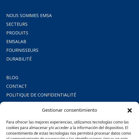
NOUS SOMMES EMSA
SECTEURS
PRODUITS
EMSALAB
FOURNISSEURS
DURABILITÉ
BLOG
CONTACT
POLITIQUE DE CONFIDENTIALITÉ
POLITIQUE DE COOKIES
Gestionar consentimiento
MENTIONS LÉGALES
ENGAGEMENT SOCIAL
Para ofrecer las mejores experiencias, utilizamos tecnologías como las
cookies para almacenar y/o acceder a la información del dispositivo. El
consentimiento de estas tecnologías nos permitirá procesar datos como
SÍGUENOS
el comportamiento de navegación o las identificaciones únicas en este