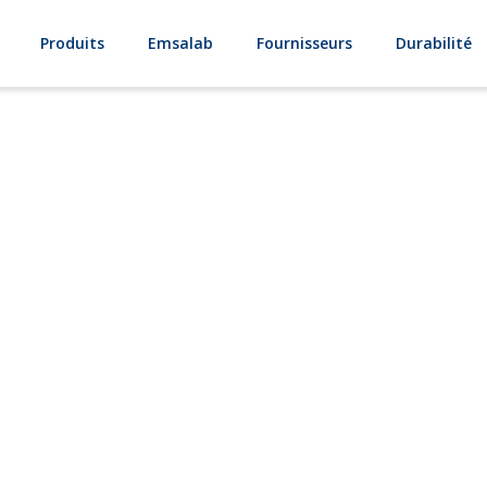
Produits
Emsalab
Fournisseurs
Durabilité
xyde de fer rou