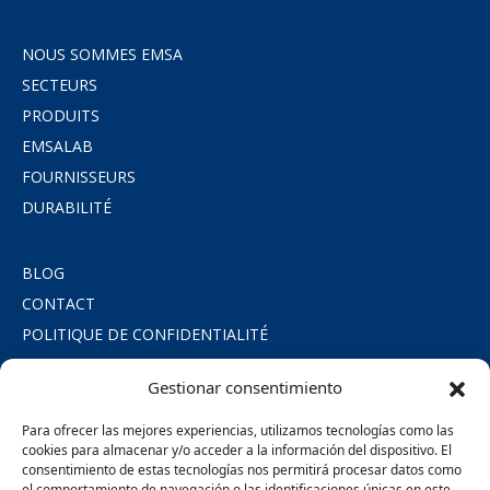
NOUS SOMMES EMSA
SECTEURS
PRODUITS
EMSALAB
FOURNISSEURS
DURABILITÉ
BLOG
CONTACT
POLITIQUE DE CONFIDENTIALITÉ
POLITIQUE DE COOKIES
Gestionar consentimiento
MENTIONS LÉGALES
ENGAGEMENT SOCIAL
Para ofrecer las mejores experiencias, utilizamos tecnologías como las
cookies para almacenar y/o acceder a la información del dispositivo. El
consentimiento de estas tecnologías nos permitirá procesar datos como
SÍGUENOS
el comportamiento de navegación o las identificaciones únicas en este