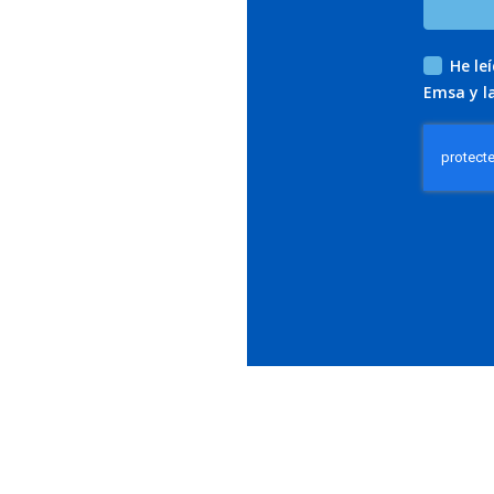
He le
Emsa y l