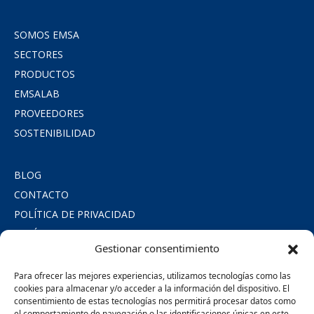
SOMOS EMSA
SECTORES
PRODUCTOS
EMSALAB
PROVEEDORES
SOSTENIBILIDAD
BLOG
CONTACTO
POLÍTICA DE PRIVACIDAD
POLÍTICA DE COOKIES
Gestionar consentimiento
AVISO LEGAL
COMPROMISO SOCIAL
Para ofrecer las mejores experiencias, utilizamos tecnologías como las
cookies para almacenar y/o acceder a la información del dispositivo. El
consentimiento de estas tecnologías nos permitirá procesar datos como
SÍGUENOS
el comportamiento de navegación o las identificaciones únicas en este