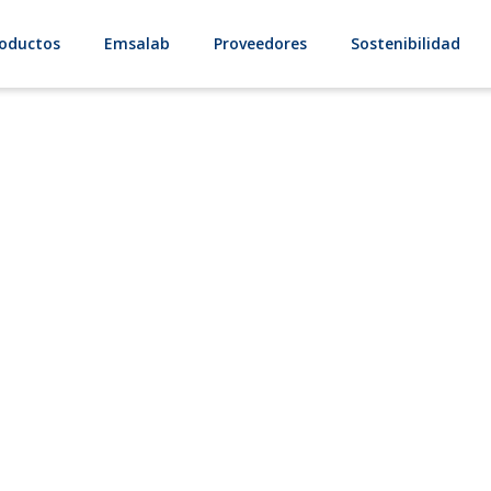
oductos
Emsalab
Proveedores
Sostenibilidad
 Colofonia y Pen