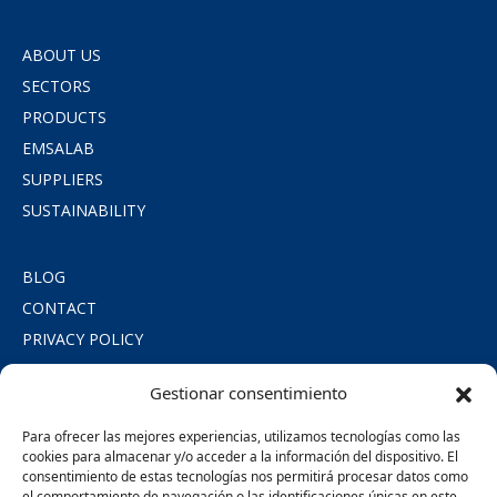
ABOUT US
SECTORS
PRODUCTS
EMSALAB
SUPPLIERS
SUSTAINABILITY
BLOG
CONTACT
PRIVACY POLICY
COOKIE POLICY
Gestionar consentimiento
LEGAL NOTICE
SOCIAL COMMITMENT
Para ofrecer las mejores experiencias, utilizamos tecnologías como las
cookies para almacenar y/o acceder a la información del dispositivo. El
consentimiento de estas tecnologías nos permitirá procesar datos como
SÍGUENOS
el comportamiento de navegación o las identificaciones únicas en este