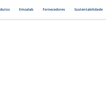
odutos
Emsalab
Fornecedores
Sustentabilidade
Bricoal
Briquetes de carbonato de sódio