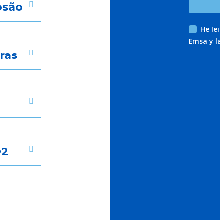
osão
He le
Emsa y l
ras
O2