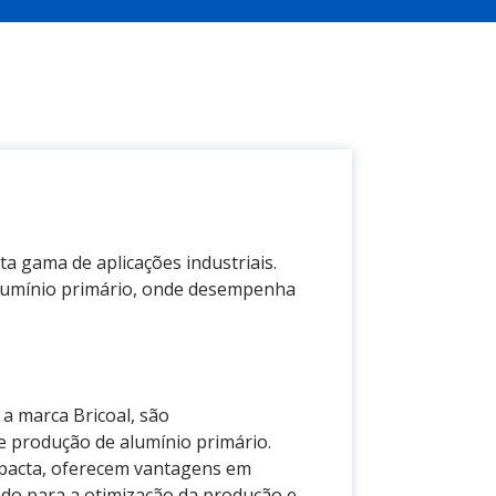
a gama de aplicações industriais.
 alumínio primário, onde desempenha
 a marca Bricoal, são
de produção de alumínio primário.
ompacta, oferecem vantagens em
do para a otimização da produção e