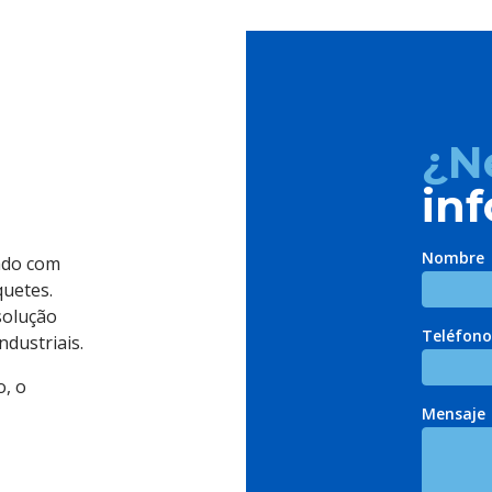
¿N
in
Nombre
ado com
quetes.
solução
Teléfono
ndustriais.
o, o
Mensaje