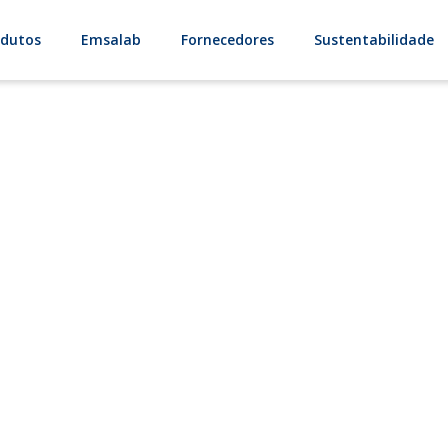
odutos
Emsalab
Fornecedores
Sustentabilidade
Sódio Poliacrilat