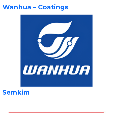
Wanhua – Coatings
Semkim