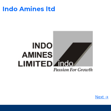
Indo Amines ltd
Next
→