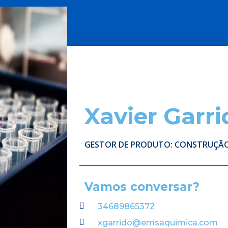
Xavier Garri
GESTOR DE PRODUTO: CONSTRUÇÃ
Vamos conversar?
34689865372
xgarrido@emsaquimica.com