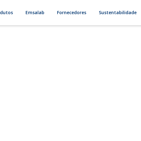
odutos
Emsalab
Fornecedores
Sustentabilidade
Jiangsu Liaoyua
rnecedores são uma parte fundamental da no