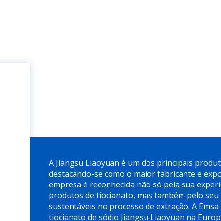
A Jiangsu Liaoyuan é um dos principais produt
destacando-se como o maior fabricante e expo
empresa é reconhecida não só pela sua exper
produtos de tiocianato, mas também pelo seu
sustentáveis no processo de extração. A Emsa 
tiocianato de sódio Jiangsu Liaoyuan na Euro