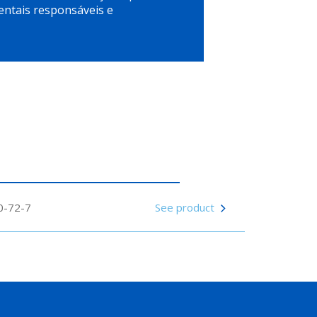
entais responsáveis e
0-72-7
See product