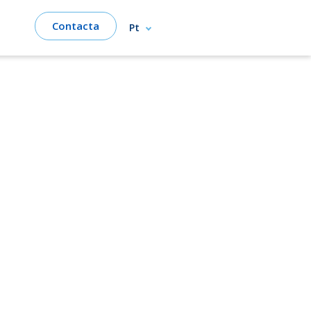
Contacta
Pt
entos
 pavimentos