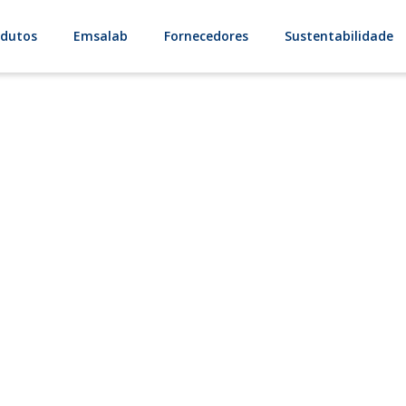
odutos
Emsalab
Fornecedores
Sustentabilidade
trução e pavim
térias-primas para o setor da construção e