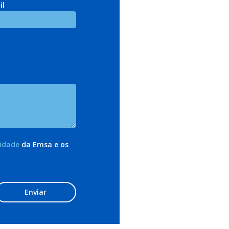
il
cidade
da Emsa e os
Enviar