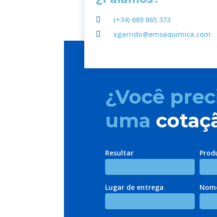
(+34) 689 865 373
xgarrido@emsaquimica.com
¿Você prec
uma
cotaç
Resultar
Prod
Lugar de entrega
Nome