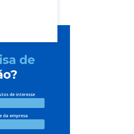
isa de
ão?
utos de interesse
 da empresa