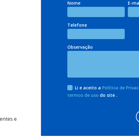
Nome
E-ma
Telefone
Observação
Li e aceito a
Política de Priva
termos de uso
do site .
rentes e