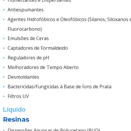
Humectantes e Dispersantes
Antiespumantes
Agentes Hidrofóbicos e Oleofóbicos (Silanos, Siloxanos 
Fluorocarbono)
Emulsões de Ceras
Captadores de Formaldeído
Reguladores de pH
Melhoradores de Tempo Aberto
Desmoldantes
Bactericidas/Fungicidas à Base de Íons de Prata
Filtros UV
Líquido
Resinas
Dispersões Aquosas de Poliuretano (PUD)