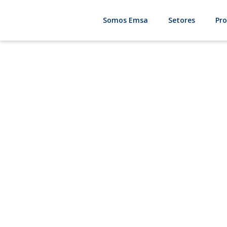
Somos Emsa
Setores
Pr
Cons
Gama de ma