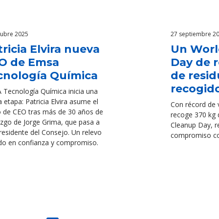
tubre 2025
27 septiembre 2
ricia Elvira nueva
Un Worl
O de Emsa
Day de 
cnología Química
de resi
recogid
Tecnología Química inicia una
 etapa: Patricia Elvira asume el
Con récord de 
o de CEO tras más de 30 años de
recoge 370 kg 
azgo de Jorge Grima, que pasa a
Cleanup Day, r
residente del Consejo. Un relevo
compromiso con
do en confianza y compromiso.