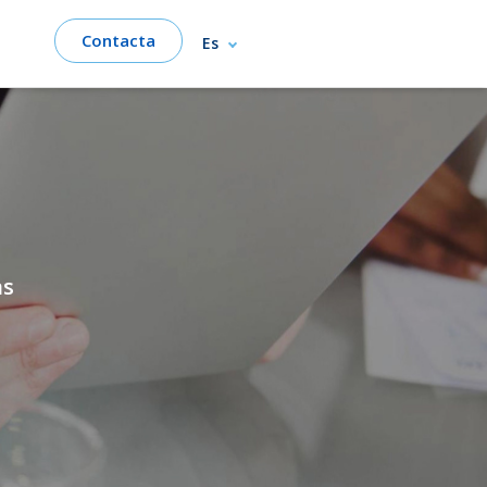
Contacta
Es
as