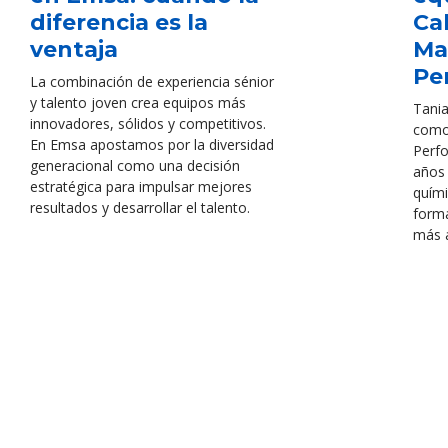
diferencia es la
Ca
ventaja
Ma
Pe
La combinación de experiencia sénior
y talento joven crea equipos más
Tania
innovadores, sólidos y competitivos.
como
En Emsa apostamos por la diversidad
Perf
generacional como una decisión
años 
estratégica para impulsar mejores
quími
resultados y desarrollar el talento.
forma
más 