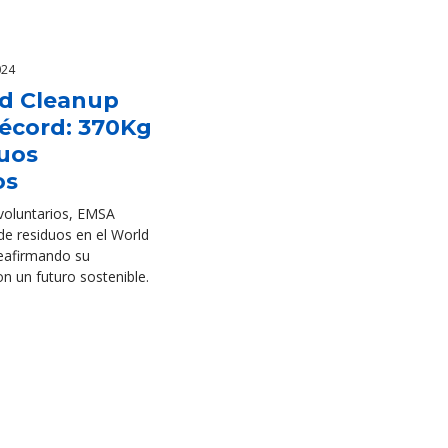
024
d Cleanup
récord: 370Kg
duos
os
voluntarios, EMSA
de residuos en el World
eafirmando su
 un futuro sostenible.