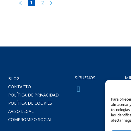
1
2
SÍGUENOS
MI
BLOG
CONTACTO
POLÍTICA DE PRIVACIDAD
Para ofrecer
POLÍTICA DE COOKIES
almacenar y/
tecnologías
AVISO LEGAL
las identifi
COMPROMISO SOCIAL
afectar nega