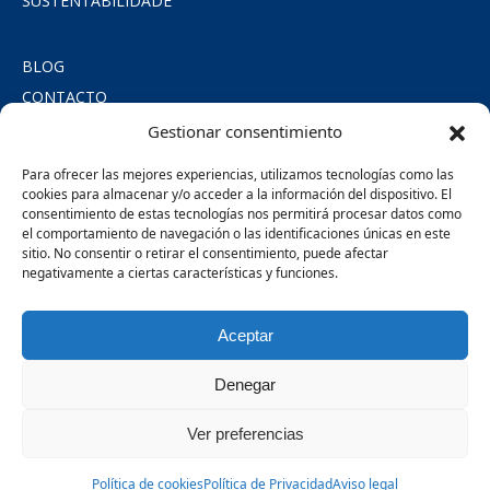
SUSTENTABILIDADE
BLOG
CONTACTO
POLÍTICA DE PRIVACIDADE
Gestionar consentimiento
POLÍTICA DE COOKIES
Para ofrecer las mejores experiencias, utilizamos tecnologías como las
AVISO LEGAL
cookies para almacenar y/o acceder a la información del dispositivo. El
consentimiento de estas tecnologías nos permitirá procesar datos como
COMPROMISSO SOCIAL
el comportamiento de navegación o las identificaciones únicas en este
sitio. No consentir o retirar el consentimiento, puede afectar
negativamente a ciertas características y funciones.
SÍGUENOS
Aceptar
MIEMBROS DE:
Denegar
Ver preferencias
Política de cookies
Política de Privacidad
© Copyright
Aviso legal